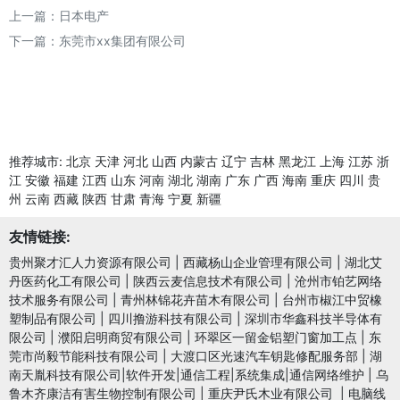
上一篇：
日本电产
下一篇：
东莞市xx集团有限公司
推荐城市:
北京
天津
河北
山西
内蒙古
辽宁
吉林
黑龙江
上海
江苏
浙
江
安徽
福建
江西
山东
河南
湖北
湖南
广东
广西
海南
重庆
四川
贵
州
云南
西藏
陕西
甘肃
青海
宁夏
新疆
友情链接:
贵州聚才汇人力资源有限公司
|
西藏杨山企业管理有限公司
|
湖北艾
丹医药化工有限公司
|
陕西云麦信息技术有限公司
|
沧州市铂艺网络
技术服务有限公司
|
青州林锦花卉苗木有限公司
|
台州市椒江中贸橡
塑制品有限公司
|
四川撸游科技有限公司
|
深圳市华鑫科技半导体有
限公司
|
濮阳启明商贸有限公司
|
环翠区一留金铝塑门窗加工点
|
东
莞市尚毅节能科技有限公司
|
大渡口区光速汽车钥匙修配服务部
|
湖
南天胤科技有限公司|软件开发|通信工程|系统集成|通信网络维护
|
乌
鲁木齐康洁有害生物控制有限公司
|
重庆尹氏木业有限公司
|
电脑线