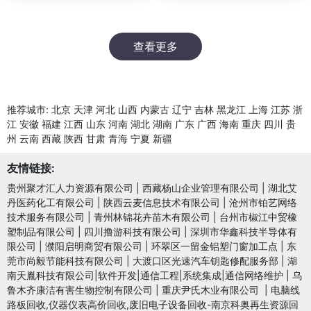
查看更多
推荐城市:
北京
天津
河北
山西
内蒙古
辽宁
吉林
黑龙江
上海
江苏
浙
江
安徽
福建
江西
山东
河南
湖北
湖南
广东
广西
海南
重庆
四川
贵
州
云南
西藏
陕西
甘肃
青海
宁夏
新疆
友情链接:
贵州聚才汇人力资源有限公司
|
西藏杨山企业管理有限公司
|
湖北艾
丹医药化工有限公司
|
陕西云麦信息技术有限公司
|
沧州市铂艺网络
技术服务有限公司
|
青州林锦花卉苗木有限公司
|
台州市椒江中贸橡
塑制品有限公司
|
四川撸游科技有限公司
|
深圳市华鑫科技半导体有
限公司
|
濮阳启明商贸有限公司
|
环翠区一留金铝塑门窗加工点
|
东
莞市尚毅节能科技有限公司
|
大渡口区光速汽车钥匙修配服务部
|
湖
南天胤科技有限公司|软件开发|通信工程|系统集成|通信网络维护
|
乌
鲁木齐康洁有害生物控制有限公司
|
重庆尹氏木业有限公司
|
电脑线
路板回收,仪器仪表高价回收,废旧电子设备回收-南京科奥再生资源回