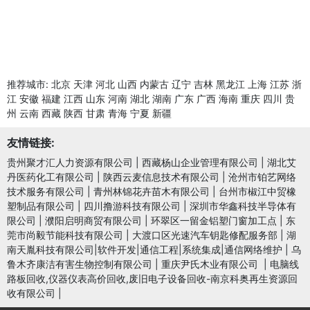
推荐城市:
北京
天津
河北
山西
内蒙古
辽宁
吉林
黑龙江
上海
江苏
浙
江
安徽
福建
江西
山东
河南
湖北
湖南
广东
广西
海南
重庆
四川
贵
州
云南
西藏
陕西
甘肃
青海
宁夏
新疆
友情链接:
贵州聚才汇人力资源有限公司
|
西藏杨山企业管理有限公司
|
湖北艾
丹医药化工有限公司
|
陕西云麦信息技术有限公司
|
沧州市铂艺网络
技术服务有限公司
|
青州林锦花卉苗木有限公司
|
台州市椒江中贸橡
塑制品有限公司
|
四川撸游科技有限公司
|
深圳市华鑫科技半导体有
限公司
|
濮阳启明商贸有限公司
|
环翠区一留金铝塑门窗加工点
|
东
莞市尚毅节能科技有限公司
|
大渡口区光速汽车钥匙修配服务部
|
湖
南天胤科技有限公司|软件开发|通信工程|系统集成|通信网络维护
|
乌
鲁木齐康洁有害生物控制有限公司
|
重庆尹氏木业有限公司
|
电脑线
路板回收,仪器仪表高价回收,废旧电子设备回收-南京科奥再生资源回
收有限公司
|