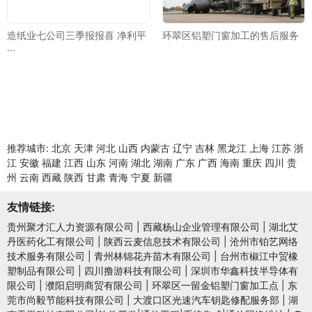
造纸业七公司三季报报喜 净利平
环翠区铝塑门窗加工的售后服务
···
推荐城市:
北京
天津
河北
山西
内蒙古
辽宁
吉林
黑龙江
上海
江苏
浙
江
安徽
福建
江西
山东
河南
湖北
湖南
广东
广西
海南
重庆
四川
贵
州
云南
西藏
陕西
甘肃
青海
宁夏
新疆
友情链接:
贵州聚才汇人力资源有限公司
|
西藏杨山企业管理有限公司
|
湖北艾
丹医药化工有限公司
|
陕西云麦信息技术有限公司
|
沧州市铂艺网络
技术服务有限公司
|
青州林锦花卉苗木有限公司
|
台州市椒江中贸橡
塑制品有限公司
|
四川撸游科技有限公司
|
深圳市华鑫科技半导体有
限公司
|
濮阳启明商贸有限公司
|
环翠区一留金铝塑门窗加工点
|
东
莞市尚毅节能科技有限公司
|
大渡口区光速汽车钥匙修配服务部
|
湖